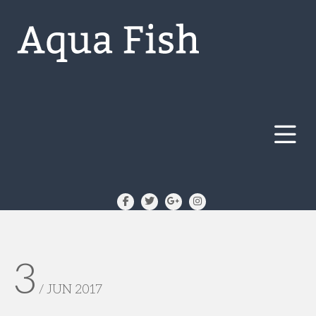
3
/ JUN 2017