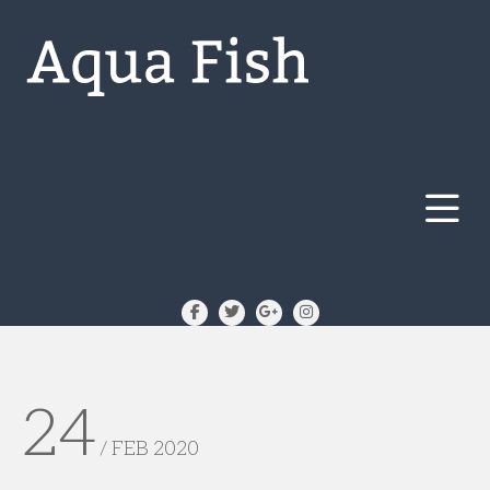
24
/ FEB 2020